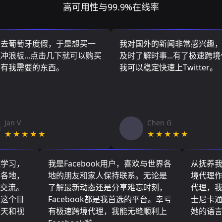
高可用性与99.9%在线率
算去葡萄牙度假，于是想买一
我对国外的新闻非常感兴趣
冲浪板...点击几下就可以购买
及时了解时事...有了极速跨
所有我需要的东西。
我可以稳定快速上Twitter。
Jan V
Chen G
★★★★★
★★★★★
院学习，
我是Facebook用户，喜欢与世界各
从抚养
界各地，
地的朋友和家人保持联系。无论是
境代理
们交流。
了解最新动态还是分享难忘时刻，
代理，
了这个目
Facebook都是我首选的平台。幸亏
士尼卡
聊天和视
有极速跨境代理，我能无缝顺利上
她的语