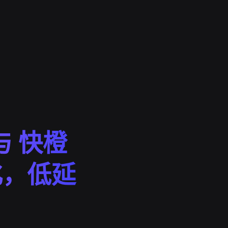
与 快橙
化，低延